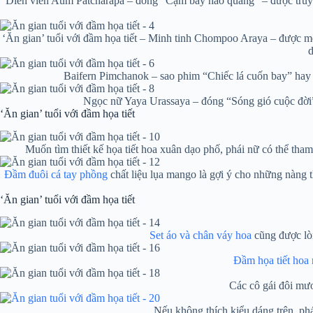
Diễn viên Aum Patcharapa – đóng “Cạm bẫy hào quang” – được truyền 
‘Ăn gian’ tuổi với đầm họa tiết – Minh tinh Chompoo Araya – được mệ
d
Baifern Pimchanok – sao phim “Chiếc lá cuốn bay” hay “
Ngọc nữ Yaya Urassaya – đóng “Sóng gió cuộc đời” 
‘Ăn gian’ tuổi với đầm họa tiết
Muốn tìm thiết kế họa tiết hoa xuân dạo phố, phái nữ có thể tha
Đầm đuôi cá tay phồng
chất liệu lụa mango là gợi ý cho những nàng th
‘Ăn gian’ tuổi với đầm họa tiết
Set áo và chân váy hoa
cũng được lòng
Đầm họa tiết hoa 
Các cô gái đôi mươ
Nếu không thích kiểu dáng trên, ph