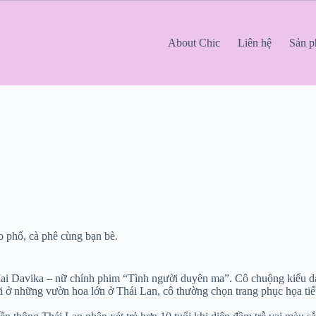
About Chic
Liên hệ
Sản 
ạo phố, cà phê cùng bạn bè.
Mai Davika – nữ chính phim “Tình người duyên ma”. Cô chuộng kiểu dá
i ở những vườn hoa lớn ở Thái Lan, cô thường chọn trang phục họa tiế