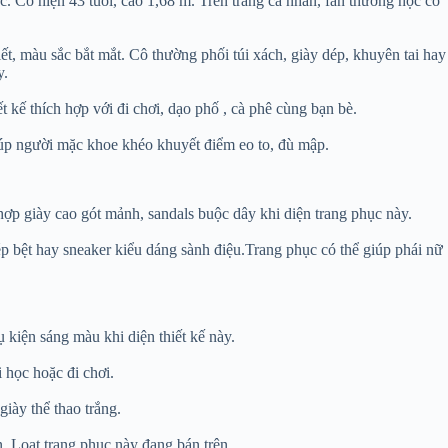
 Cô hiện 43 tuổi, cao 1,68 m. Trên trang cá nhân, fan thường học cô
, màu sắc bắt mắt. Cô thường phối túi xách, giày dép, khuyên tai hay
y.
kế thích hợp với đi chơi, dạo phố , cà phê cùng bạn bè.
iúp người mặc khoe khéo khuyết điểm eo to, đù mập.
hợp giày cao gót mảnh, sandals buộc dây khi diện trang phục này.
dép bệt hay sneaker kiểu dáng sành điệu.Trang phục có thể giúp phái nữ
ụ kiện sáng màu khi diện thiết kế này.
 học hoặc đi chơi.
 giày thể thao trắng.
n. Loạt trang phục này đang bán trên