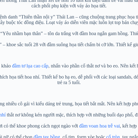
thông Thái Lan nhận xét trẻ hơn 10 tuổi khi diện đầm trễ vai màu sắc.
cách phối phụ kiện với váy áo họa tiết.
nh danh “Thiên thần nội y” Thái Lan – cũng chuộng trang phục họa tiết
ây buộc tóc đồng điệu. Loạt váy áo diễn viên mặc luôn lọt top bán chạ
Yêu nhầm bạn thân” – tôn da trắng với đầm hoa ngắn gam hồng. Thiết 
– khoe sắc tuổi 28 với đầm suông họa tiết chấm bi cỡ lớn. Thiết kế g
m khảo
đầm tơ lụa cao cấp
, nhấn vào phần cổ thắt nơ và bo eo. Nên kết 
ích họa tiết hoa nhí. Thiết kế bo hạ eo, dễ phối với các loại sandals, 
trẻ ra 5 tuổi.
 nhiều cô gái vì kiểu dáng trẻ trung, họa tiết bắt mắt. Nên kết hợp ph
nhí
thắt nơ không kén người mặc, thích hợp với những buổi dạo phố, đi
i có thể khoe phong cách ngọt ngào với
đầm voan hoa trễ vai
, kết hợp
ái nữ có thể chọn
đầm tay bồng
, cổ tim, form xòe hoặc
cổ tròn
, tay ngắ