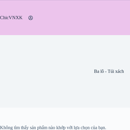
Chuyển
đến
phần
ChicVNXK
nội
dung
Ba lô - Túi xách
Không tìm thấy sản phẩm nào khớp với lựa chọn của bạn.