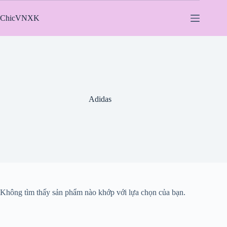
Chuyển
đến
ChicVNXK
phần
nội
dung
Adidas
Không tìm thấy sản phẩm nào khớp với lựa chọn của bạn.