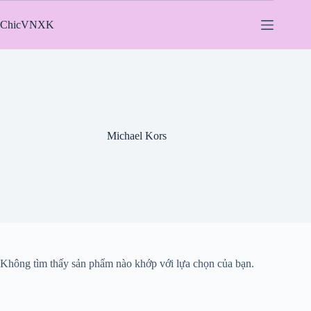
Chuyển
đến
ChicVNXK
phần
nội
dung
Michael Kors
Không tìm thấy sản phẩm nào khớp với lựa chọn của bạn.