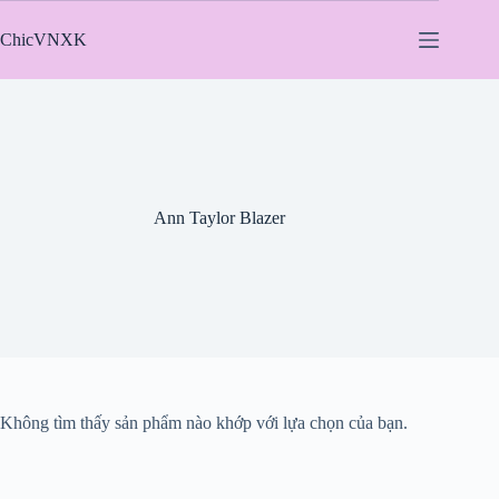
Chuyển
đến
ChicVNXK
phần
nội
dung
Ann Taylor Blazer
Không tìm thấy sản phẩm nào khớp với lựa chọn của bạn.