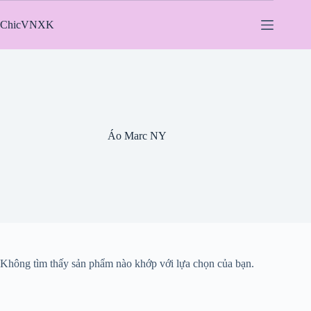
Chuyển
đến
ChicVNXK
phần
nội
dung
Áo Marc NY
Không tìm thấy sản phẩm nào khớp với lựa chọn của bạn.