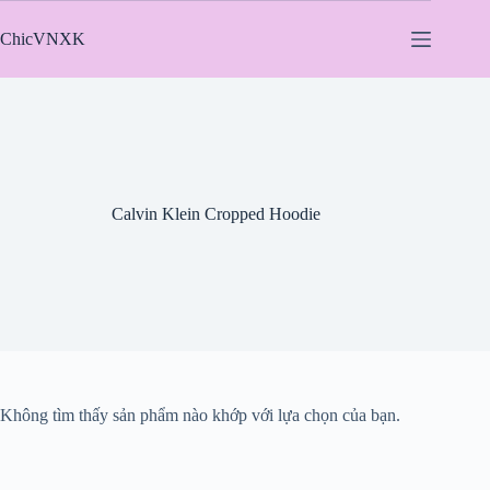
Chuyển
đến
ChicVNXK
phần
nội
dung
Calvin Klein Cropped Hoodie
Không tìm thấy sản phẩm nào khớp với lựa chọn của bạn.