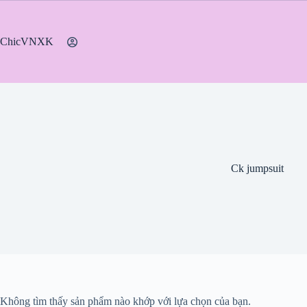
Chuyển
đến
phần
ChicVNXK
nội
dung
Ck jumpsuit
Không tìm thấy sản phẩm nào khớp với lựa chọn của bạn.