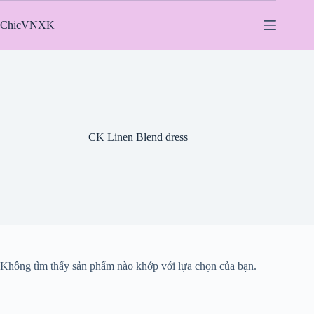
Chuyển
đến
ChicVNXK
phần
nội
dung
CK Linen Blend dress
Không tìm thấy sản phẩm nào khớp với lựa chọn của bạn.