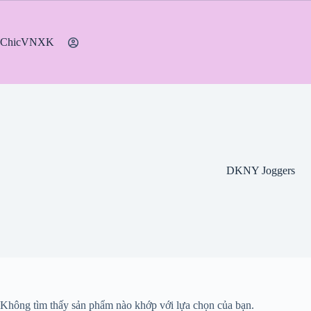
Chuyển
đến
phần
ChicVNXK
nội
dung
DKNY Joggers
Không tìm thấy sản phẩm nào khớp với lựa chọn của bạn.