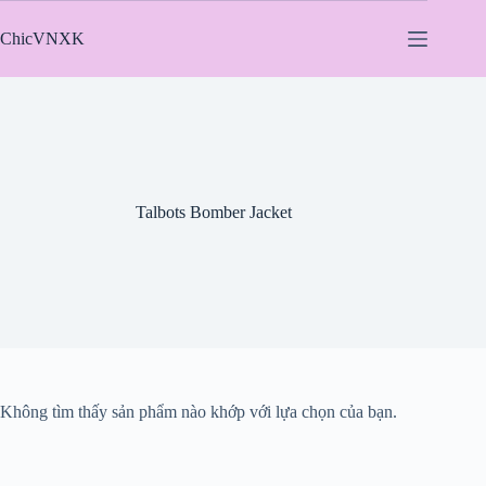
Chuyển
đến
ChicVNXK
phần
nội
dung
Talbots Bomber Jacket
Không tìm thấy sản phẩm nào khớp với lựa chọn của bạn.