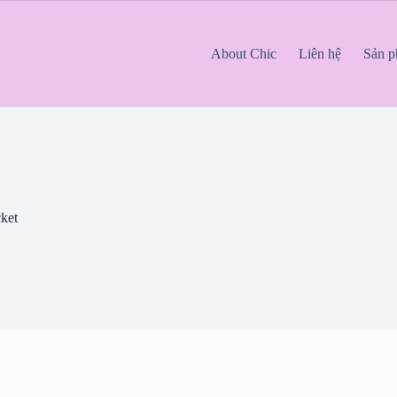
About Chic
Liên hệ
Sản 
ket