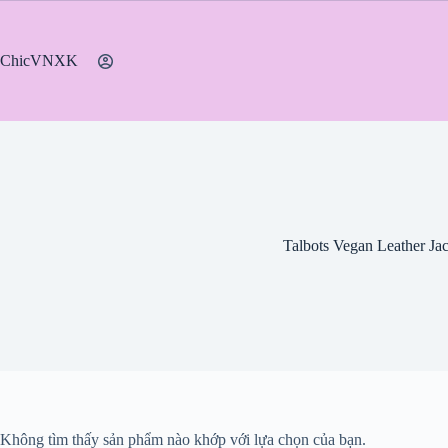
Chuyển
đến
phần
ChicVNXK
nội
dung
Talbots Vegan Leather Jac
Không tìm thấy sản phẩm nào khớp với lựa chọn của bạn.