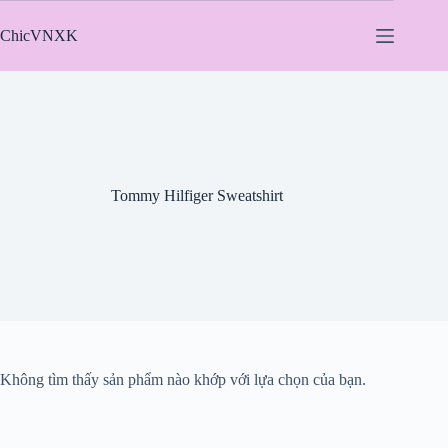
Chuyển
đến
ChicVNXK
phần
nội
dung
Tommy Hilfiger Sweatshirt
Không tìm thấy sản phẩm nào khớp với lựa chọn của bạn.