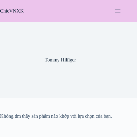
Chuyển
đến
ChicVNXK
phần
nội
dung
Tommy Hilfiger
Không tìm thấy sản phẩm nào khớp với lựa chọn của bạn.