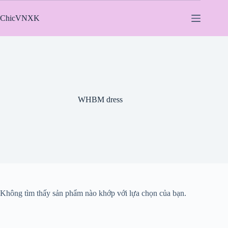
Chuyển
đến
ChicVNXK
phần
nội
dung
WHBM dress
Không tìm thấy sản phẩm nào khớp với lựa chọn của bạn.