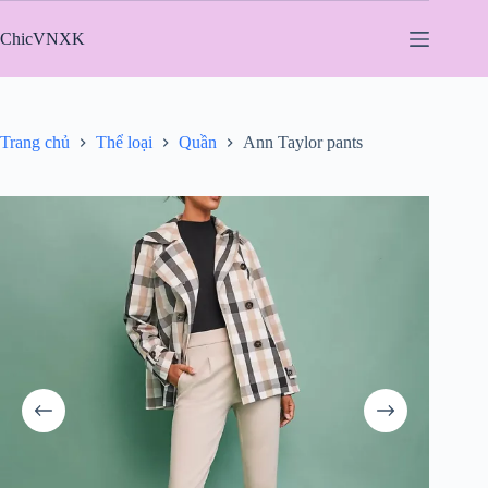
Chuyển
đến
ChicVNXK
phần
nội
dung
Trang chủ
Thể loại
Quần
Ann Taylor pants