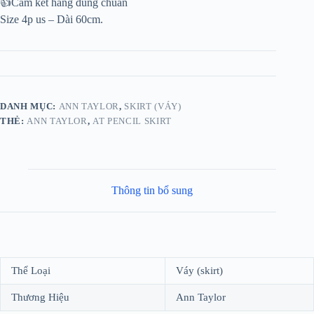
👍Cam kết hàng đúng chuẩn
Size 4p us – Dài 60cm.
DANH MỤC:
ANN TAYLOR
,
SKIRT (VÁY)
THẺ:
ANN TAYLOR
,
AT PENCIL SKIRT
Thông tin bổ sung
Thể Loại
Váy (skirt)
Thương Hiệu
Ann Taylor