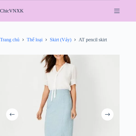
Chuyển
đến
ChicVNXK
phần
nội
dung
Trang chủ
Thể loại
Skirt (Váy)
AT pencil skirt