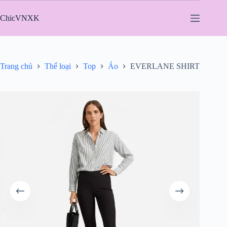
Chuyển
đến
ChicVNXK
phần
nội
dung
Trang chủ
Thể loại
Top
Áo
EVERLANE SHIRT