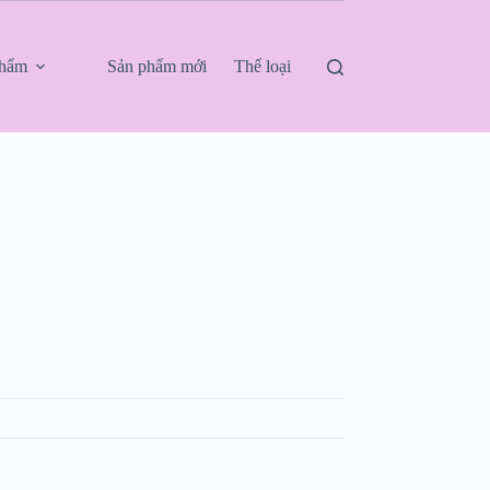
phẩm
Sản phẩm mới
Thể loại