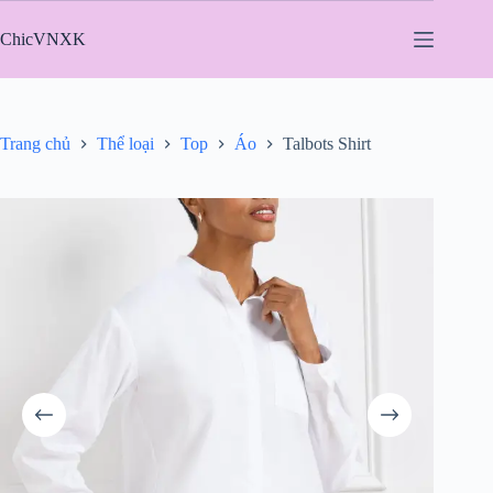
Chuyển
đến
ChicVNXK
phần
nội
dung
Trang chủ
Thể loại
Top
Áo
Talbots Shirt