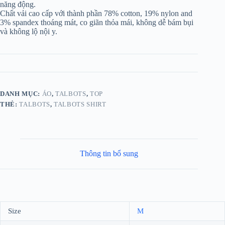
năng động.
Chất vải cao cấp với thành phần 78% cotton, 19% nylon and
3% spandex thoáng mát, co giãn thỏa mái, không dễ bám bụi
và không lộ nội y.
DANH MỤC:
ÁO
,
TALBOTS
,
TOP
THẺ:
TALBOTS
,
TALBOTS SHIRT
Thông tin bổ sung
Size
M