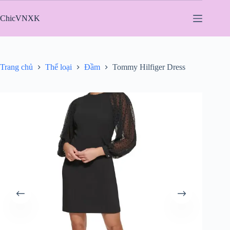
Chuyển
đến
ChicVNXK
phần
nội
dung
Trang chủ
Thể loại
Đầm
Tommy Hilfiger Dress