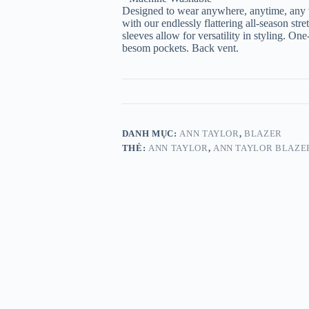
Designed to wear anywhere, anytime, any w
with our endlessly flattering all-season st
sleeves allow for versatility in styling. On
besom pockets. Back vent.
DANH MỤC:
ANN TAYLOR
,
BLAZER
THẺ:
ANN TAYLOR
,
ANN TAYLOR BLAZE