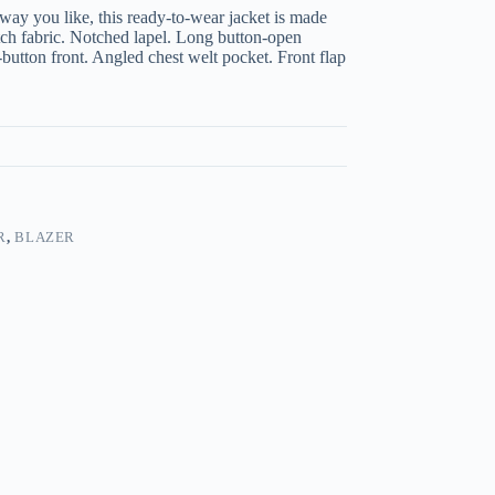
ay you like, this ready-to-wear jacket is made
retch fabric. Notched lapel. Long button-open
e-button front. Angled chest welt pocket. Front flap
R
,
BLAZER