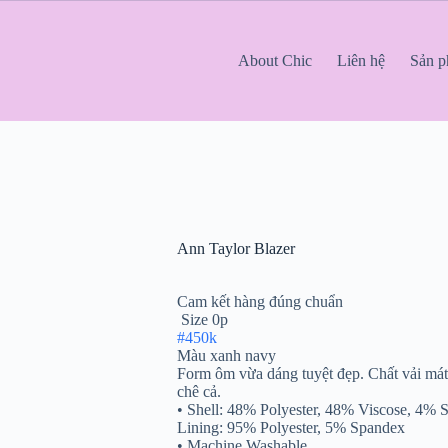
About Chic
Liên hệ
Sản 
Ann Taylor Blazer
Cam kết hàng đúng chuẩn
Size 0p
#450k
Màu xanh navy
Form ôm vừa dáng tuyệt đẹp. Chất vải má
chê cả.
• Shell: 48% Polyester, 48% Viscose, 4% 
Lining: 95% Polyester, 5% Spandex
• Machine Washable