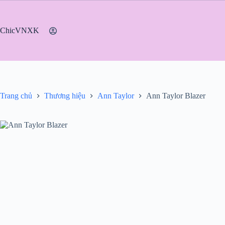
Chuyển
đến
phần
ChicVNXK
nội
dung
Trang chủ
Thương hiệu
Ann Taylor
Ann Taylor Blazer