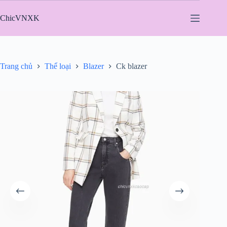
Chuyển
đến
ChicVNXK
phần
nội
dung
Trang chủ
Thể loại
Blazer
Ck blazer