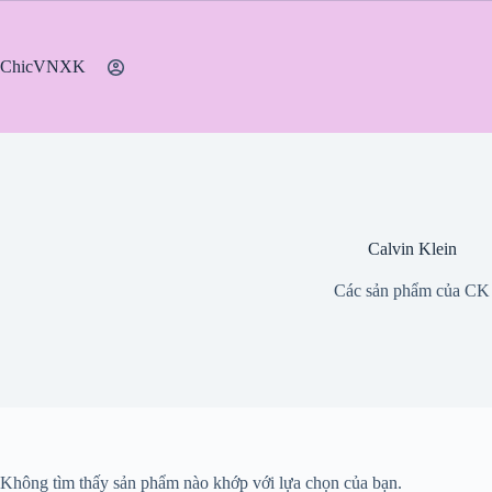
Chuyển
đến
phần
ChicVNXK
nội
dung
Calvin Klein
Các sản phẩm của CK
Không tìm thấy sản phẩm nào khớp với lựa chọn của bạn.