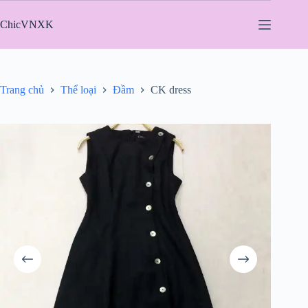
Chuyển
đến
ChicVNXK
phần
nội
dung
Trang chủ
Thể loại
Đầm
CK dress