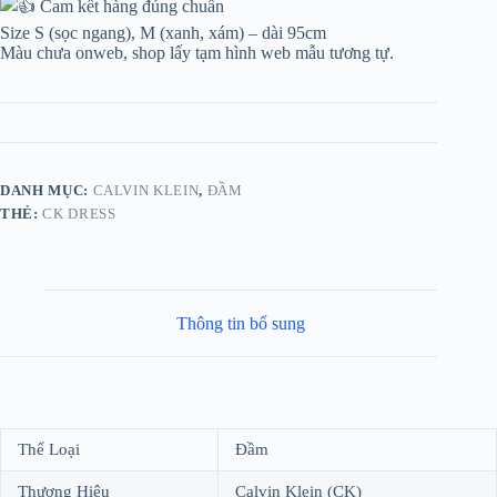
Cam kết hàng đúng chuẩn
Size S (sọc ngang), M (xanh, xám) – dài 95cm
Màu chưa onweb, shop lấy tạm hình web mẫu tương tự.
DANH MỤC:
CALVIN KLEIN
,
ĐẦM
THẺ:
CK DRESS
Thông tin bổ sung
Thể Loại
Đầm
Thương Hiệu
Calvin Klein (CK)