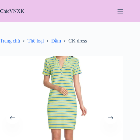
Chuyển
đến
ChicVNXK
phần
nội
dung
Trang chủ
Thể loại
Đầm
CK dress