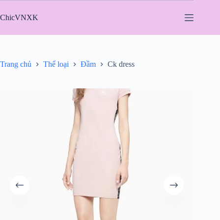
Chuyển
đến
ChicVNXK
phần
nội
dung
Trang chủ
Thể loại
Đầm
Ck dress