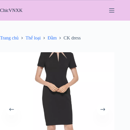
Chuyển
đến
ChicVNXK
phần
nội
dung
Trang chủ
Thể loại
Đầm
CK dress