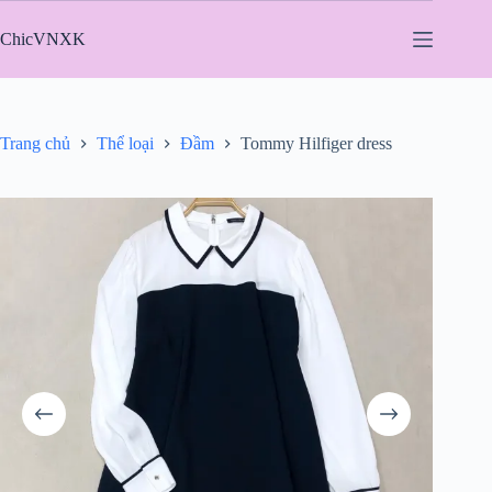
Chuyển
đến
ChicVNXK
phần
nội
dung
Trang chủ
Thể loại
Đầm
Tommy Hilfiger dress