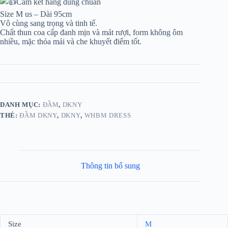
Cam kết hàng đúng chuẩn
Size M us – Dài 95cm
Vô cùng sang trọng và tinh tế.
Chất thun coa cấp đanh mịn và mát rượi, form không ôm
nhiều, mặc thỏa mái và che khuyết điểm tốt.
DANH MỤC:
ĐẦM
,
DKNY
THẺ:
ĐẦM DKNY
,
DKNY
,
WHBM DRESS
Thông tin bổ sung
Size
M