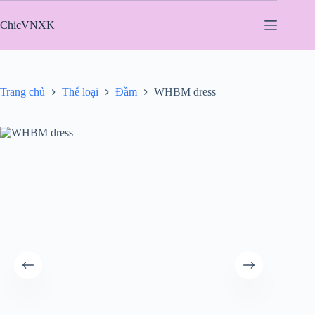
Chuyển
đến
ChicVNXK
phần
nội
dung
Trang chủ
Thể loại
Đầm
WHBM dress