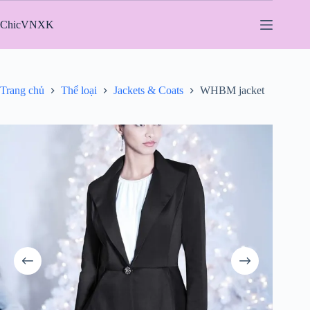
Chuyển
đến
ChicVNXK
phần
nội
dung
Trang chủ
Thể loại
Jackets & Coats
WHBM jacket