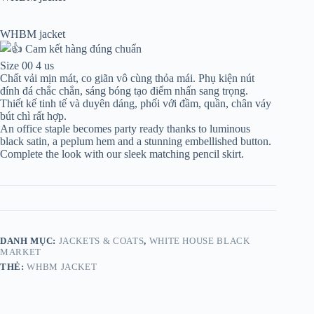
WHBM jacket
Cam kết hàng đúng chuẩn
Size 00 4 us
Chất vải mịn mát, co giãn vô cùng thỏa mái. Phụ kiện nút
đính đá chắc chắn, sáng bóng tạo điểm nhấn sang trọng.
Thiết kế tinh tế và duyên dáng, phối với đầm, quần, chân váy
bút chì rất hợp.
An office staple becomes party ready thanks to luminous
black satin, a peplum hem and a stunning embellished button.
Complete the look with our sleek matching pencil skirt.
DANH MỤC:
JACKETS & COATS
,
WHITE HOUSE BLACK
MARKET
THẺ:
WHBM JACKET