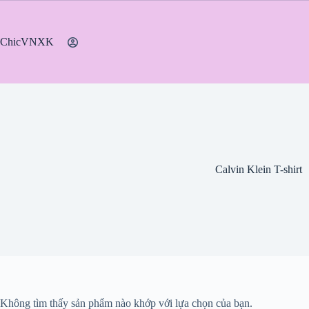
Chuyển
đến
phần
ChicVNXK
nội
dung
Calvin Klein T-shirt
Không tìm thấy sản phẩm nào khớp với lựa chọn của bạn.