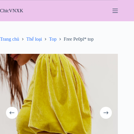
Chuyển
đến
ChicVNXK
phần
nội
dung
Trang chủ
Thể loại
Top
Free Pe0pl* top