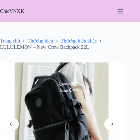
Chuyển
đến
ChicVNXK
phần
nội
dung
Trang chủ
Thương hiệu
Thương hiệu khác
LULULEMON – New Crew Backpack 22L