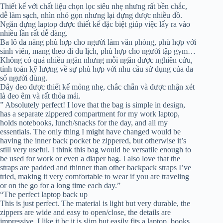
Thiết kế với chất liệu chọn lọc siêu nhẹ nhưng rất bền chắc,
dễ làm sạch, nhìn nhỏ gọn nhưng lại đựng được nhiều đồ.
Ngăn đựng laptop được thiết kế đặc biệt giúp việc lấy ra vào
nhiều lần rất dễ dàng.
Ba lô đa năng phù hợp cho người làm văn phòng, phù hợp với
sinh viên, mang theo đi du lịch, phù hợp cho người tập gym…
Không có quá nhiều ngăn nhưng mỗi ngăn được nghiên cứu,
tính toán kỹ lượng về sự phù hợp với nhu cầu sử dụng của đa
số người dùng.
Dây đeo được thiết kế mỏng nhẹ, chắc chắn và được nhận xét
là đeo êm và rất thỏa mái.
” Absolutely perfect! I love that the bag is simple in design,
has a separate zippered compartment for my work laptop,
holds notebooks, lunch/snacks for the day, and all my
essentials. The only thing I might have changed would be
having the inner back pocket be zippered, but otherwise it’s
still very useful. I think this bag would be versatile enough to
be used for work or even a diaper bag. I also love that the
straps are padded and thinner than other backpack straps I’ve
tried, making it very comfortable to wear if you are traveling
or on the go for a long time each day.”
“The perfect laptop back up
This is just perfect. The material is light but very durable, the
zippers are wide and easy to open/close, the details are
impressive. I like it bc it is slim but easily fits a laptop, books,