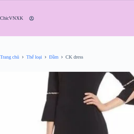
Chuyển
đến
phần
ChicVNXK
nội
dung
Trang chủ
Thể loại
Đầm
CK dress