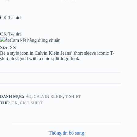
CK T-shirt
CK T-shirt
Cam kết hàng đúng chuẩn
Size XS
Be a style icon in Calvin Klein Jeans’ short sleeve iconic T-
shirt, designed with a chic split-logo look.
DANH MỤC:
ÁO
,
CALVIN KLEIN
,
T-SHIRT
THẺ:
CK
,
CK T-SHIRT
Thông tin bổ sung