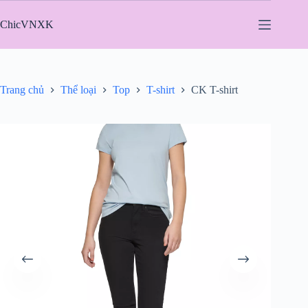
Chuyển
đến
ChicVNXK
phần
nội
dung
Trang chủ
Thể loại
Top
T-shirt
CK T-shirt