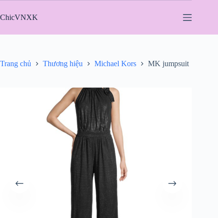
Chuyển
đến
ChicVNXK
phần
nội
dung
Trang chủ
Thương hiệu
Michael Kors
MK jumpsuit